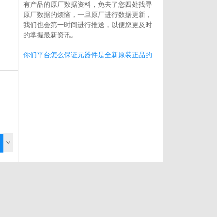
有产品的原厂数据资料，免去了您四处找寻
原厂数据的烦恼，一旦原厂进行数据更新，
我们也会第一时间进行推送，以便您更及时
的掌握最新资讯。
你们平台怎么保证元器件是全新原装正品的
呢？
快易购所有线上供应商都会进行资质筛选，
所销售的产品都是由供应商直接发货，以保
证质量和供货需求，任何产品问题都是可以
追溯的。
如果我们在快易购上提交了询价，但是没有
得到回应，该怎么办？
请点击右上角联系客服和我们及时取得联系
或发送邮件至qegoo-01@qegoo.cn，我们
的联系电话：0755-82530055
为什么快易购的库存信息与供应商的网站会
有差异？
快易购的库存和价格都是实时对接供应商数
据，由于线上网络难免出现异常而造成某些